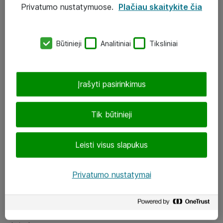
Privatumo nustatymuose.
Plačiau skaitykite čia
UAB „ATEA“
eShop@atea.lt
Būtinieji
Analitiniai
Tiksliniai
J. Rutkausko g. 6, Vilnius
Atea kontaktai
Įrašyti pasirinkimus
Aplankykite mus
Tik būtinieji
LinkedIn
Leisti visus slapukus
Facebook
Renginiai
Privatumo nustatymai
Apie Atea