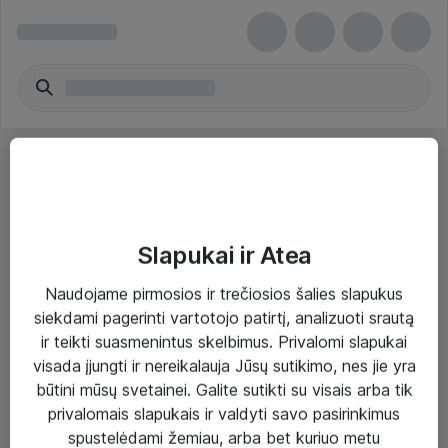
Slapukai ir Atea
Sprendimai ir paslaugos
Naudojame pirmosios ir trečiosios šalies slapukus
siekdami pagerinti vartotojo patirtį, analizuoti srautą
Paslaugos
ir teikti suasmenintus skelbimus. Privalomi slapukai
Sprendimai
visada įjungti ir nereikalauja Jūsų sutikimo, nes jie yra
būtini mūsų svetainei. Galite sutikti su visais arba tik
Įgyvendinti projektai
privalomais slapukais ir valdyti savo pasirinkimus
Atea ekspertų patarimai verslui
spustelėdami žemiau, arba bet kuriuo metu