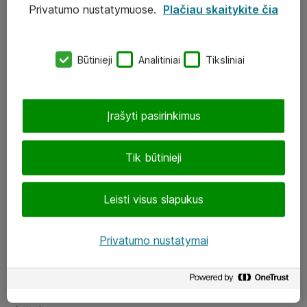
Privatumo nustatymuose.
Plačiau skaitykite čia
UAB „ATEA“
eShop@atea.lt
Būtinieji
Analitiniai
Tiksliniai
J. Rutkausko g. 6, Vilnius
Atea kontaktai
Įrašyti pasirinkimus
Aplankykite mus
Tik būtinieji
LinkedIn
Leisti visus slapukus
Facebook
Renginiai
Privatumo nustatymai
Apie Atea