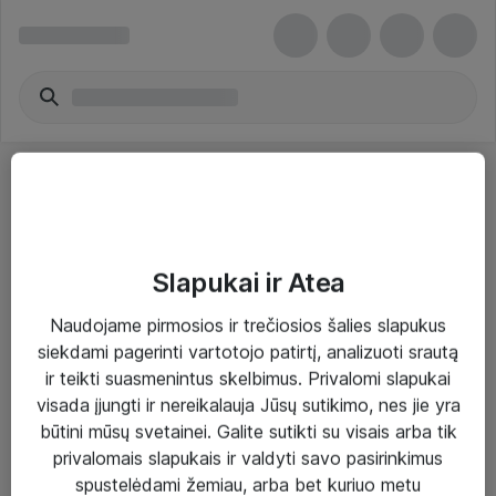
Slapukai ir Atea
Sprendimai ir paslaugos
Naudojame pirmosios ir trečiosios šalies slapukus
siekdami pagerinti vartotojo patirtį, analizuoti srautą
Paslaugos
ir teikti suasmenintus skelbimus. Privalomi slapukai
Sprendimai
visada įjungti ir nereikalauja Jūsų sutikimo, nes jie yra
būtini mūsų svetainei. Galite sutikti su visais arba tik
Įgyvendinti projektai
privalomais slapukais ir valdyti savo pasirinkimus
Atea ekspertų patarimai verslui
spustelėdami žemiau, arba bet kuriuo metu