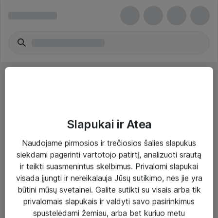
Slapukai ir Atea
Sprendimai ir paslaugos
Naudojame pirmosios ir trečiosios šalies slapukus
siekdami pagerinti vartotojo patirtį, analizuoti srautą
Paslaugos
ir teikti suasmenintus skelbimus. Privalomi slapukai
Sprendimai
visada įjungti ir nereikalauja Jūsų sutikimo, nes jie yra
būtini mūsų svetainei. Galite sutikti su visais arba tik
Įgyvendinti projektai
privalomais slapukais ir valdyti savo pasirinkimus
Atea ekspertų patarimai verslui
spustelėdami žemiau, arba bet kuriuo metu