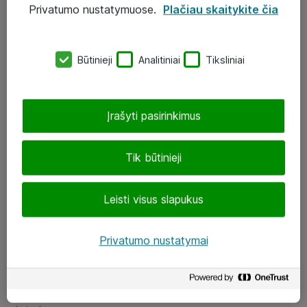
Privatumo nustatymuose.
Plačiau skaitykite čia
UAB „ATEA“
eShop@atea.lt
Būtinieji
Analitiniai
Tiksliniai
J. Rutkausko g. 6, Vilnius
Atea kontaktai
Įrašyti pasirinkimus
Aplankykite mus
Tik būtinieji
LinkedIn
Leisti visus slapukus
Facebook
Renginiai
Privatumo nustatymai
Apie Atea