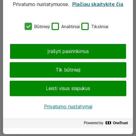
Privatumo nustatymuose.
Plačiau skaitykite čia
UAB „ATEA“
eShop@atea.lt
Būtinieji
Analitiniai
Tiksliniai
J. Rutkausko g. 6, Vilnius
Atea kontaktai
Įrašyti pasirinkimus
Aplankykite mus
Tik būtinieji
LinkedIn
Leisti visus slapukus
Facebook
Renginiai
Privatumo nustatymai
Apie Atea