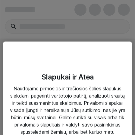
Slapukai ir Atea
Sprendimai ir paslaugos
Naudojame pirmosios ir trečiosios šalies slapukus
siekdami pagerinti vartotojo patirtį, analizuoti srautą
Paslaugos
ir teikti suasmenintus skelbimus. Privalomi slapukai
Sprendimai
visada įjungti ir nereikalauja Jūsų sutikimo, nes jie yra
būtini mūsų svetainei. Galite sutikti su visais arba tik
Įgyvendinti projektai
privalomais slapukais ir valdyti savo pasirinkimus
Atea ekspertų patarimai verslui
spustelėdami žemiau, arba bet kuriuo metu