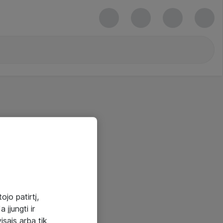
ojo patirtį,
 įjungti ir
visais arba tik