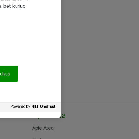
a bet kuriuo
pukus
Apie Atea
Apie Atea