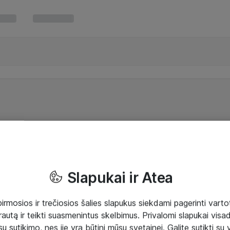
Slapukai ir Atea
mosios ir trečiosios šalies slapukus siekdami pagerinti vartot
rautą ir teikti suasmenintus skelbimus. Privalomi slapukai visada
ų sutikimo, nes jie yra būtini mūsų svetainei. Galite sutikti su 