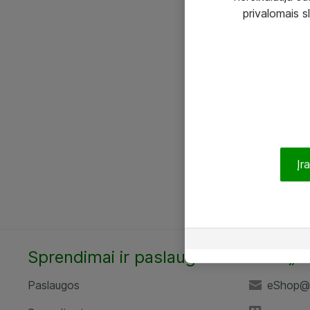
privalomais s
Įr
Sprendimai ir paslaugos
UAB „A
Paslaugos
eShop@a