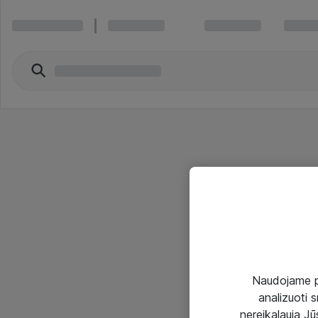
Naudojame pir
analizuoti s
nereikalauja Jūs