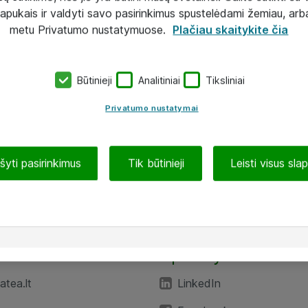
lapukais ir valdyti savo pasirinkimus spustelėdami žemiau, arb
metu Privatumo nustatymuose.
Plačiau skaitykite čia
Būtinieji
Analitiniai
Tiksliniai
Privatumo nustatymai
ašyti pasirinkimus
Tik būtinieji
Leisti visus sla
TEA“
Aplankykite mus
tea.lt
LinkedIn