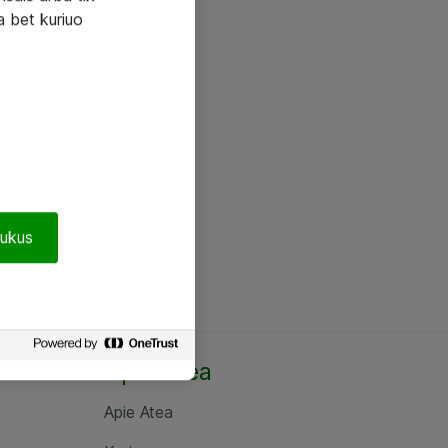
a bet kuriuo
pukus
Apie Atea
Apie Atea