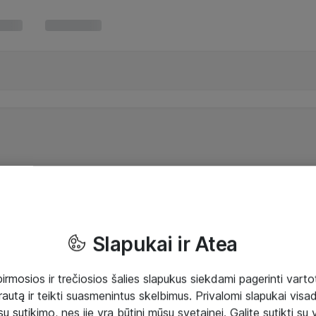
Slapukai ir Atea
mosios ir trečiosios šalies slapukus siekdami pagerinti vartot
rautą ir teikti suasmenintus skelbimus. Privalomi slapukai visada
ų sutikimo, nes jie yra būtini mūsų svetainei. Galite sutikti su 