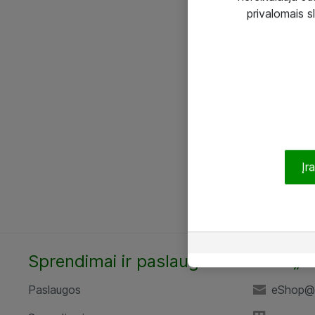
privalomais s
Įr
Sprendimai ir paslaugos
UAB „A
Paslaugos
eShop@a