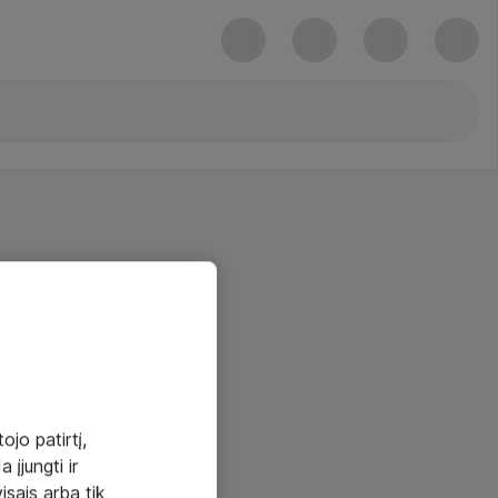
ojo patirtį,
 įjungti ir
visais arba tik