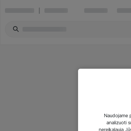
Naudojame pir
analizuoti s
nereikalauja Jūs