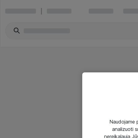
Naudojame pir
analizuoti s
nereikalauja Jūs