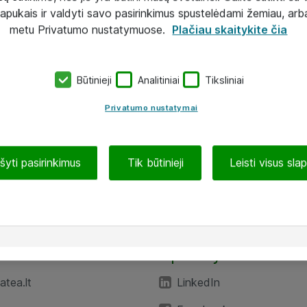
lapukais ir valdyti savo pasirinkimus spustelėdami žemiau, arb
metu Privatumo nustatymuose.
Plačiau skaitykite čia
Būtinieji
Analitiniai
Tiksliniai
Privatumo nustatymai
ašyti pasirinkimus
Tik būtinieji
Leisti visus sla
TEA“
Aplankykite mus
tea.lt
LinkedIn