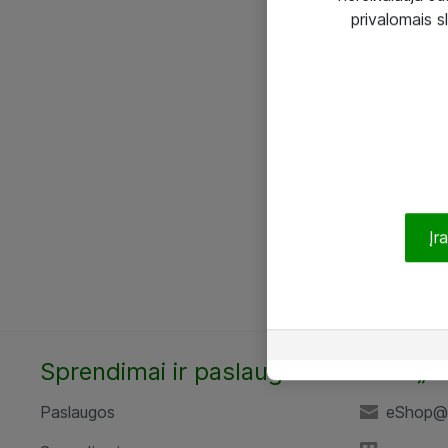
privalomais s
Įr
Sprendimai ir paslaugos
UAB „A
Paslaugos
eShop@a