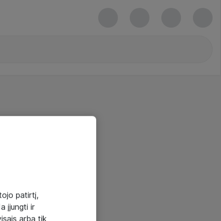
ojo patirtį,
 įjungti ir
visais arba tik