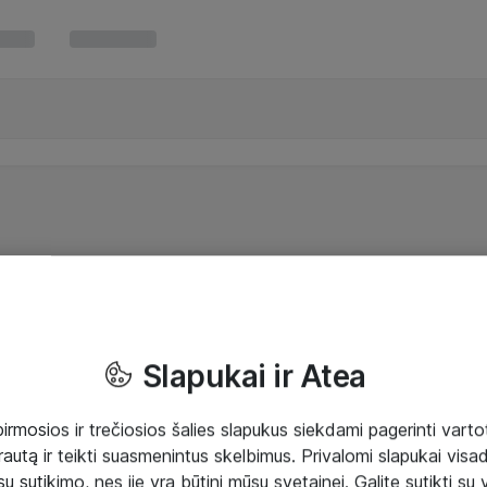
Slapukai ir Atea
mosios ir trečiosios šalies slapukus siekdami pagerinti vartot
rautą ir teikti suasmenintus skelbimus. Privalomi slapukai visada
ų sutikimo, nes jie yra būtini mūsų svetainei. Galite sutikti su 