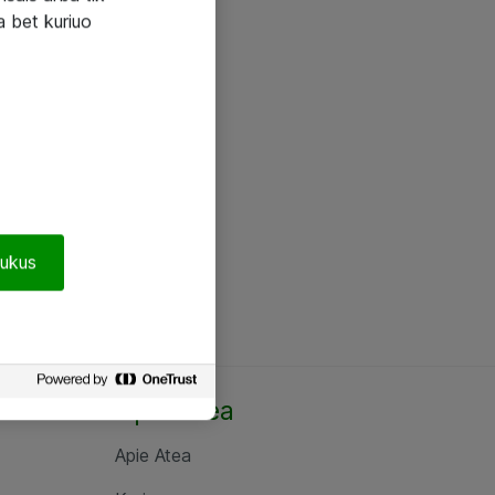
a bet kuriuo
pukus
Apie Atea
Apie Atea