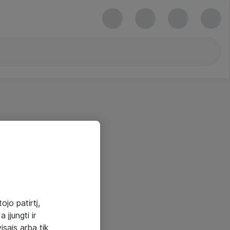
ojo patirtį,
 įjungti ir
visais arba tik