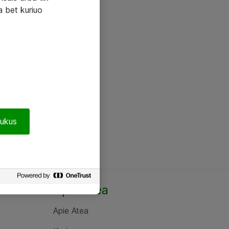
a bet kuriuo
pukus
Apie Atea
Apie Atea