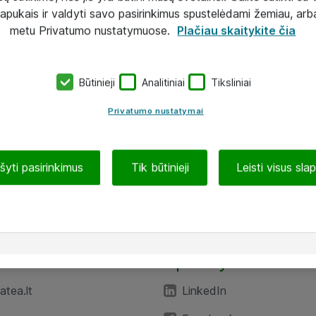
lapukais ir valdyti savo pasirinkimus spustelėdami žemiau, arb
metu Privatumo nustatymuose.
Plačiau skaitykite čia
Būtinieji
Analitiniai
Tiksliniai
Privatumo nustatymai
ašyti pasirinkimus
Tik būtinieji
Leisti visus sla
TEA“
Aplankykite mus
tea.lt
LinkedIn