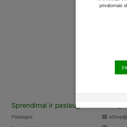
privalomais s
Įr
Sprendimai ir paslaugos
UAB „A
Paslaugos
eShop@a