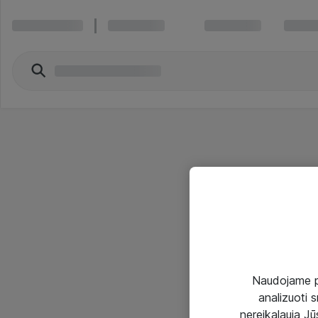
Naudojame pir
analizuoti s
nereikalauja Jūs