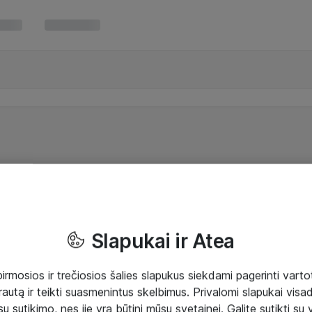
Slapukai ir Atea
mosios ir trečiosios šalies slapukus siekdami pagerinti vartot
rautą ir teikti suasmenintus skelbimus. Privalomi slapukai visada
ų sutikimo, nes jie yra būtini mūsų svetainei. Galite sutikti su 