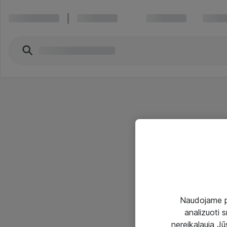
Naudojame pir
analizuoti s
nereikalauja Jūs