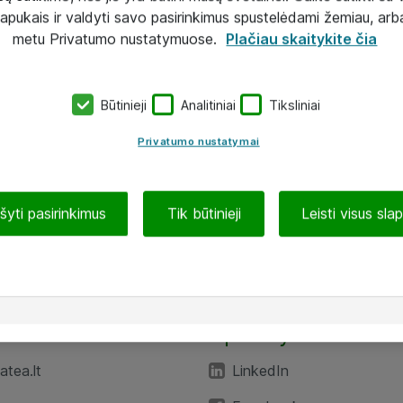
lapukais ir valdyti savo pasirinkimus spustelėdami žemiau, arb
metu Privatumo nustatymuose.
Plačiau skaitykite čia
Būtinieji
Analitiniai
Tiksliniai
Privatumo nustatymai
ašyti pasirinkimus
Tik būtinieji
Leisti visus sla
TEA“
Aplankykite mus
tea.lt
LinkedIn