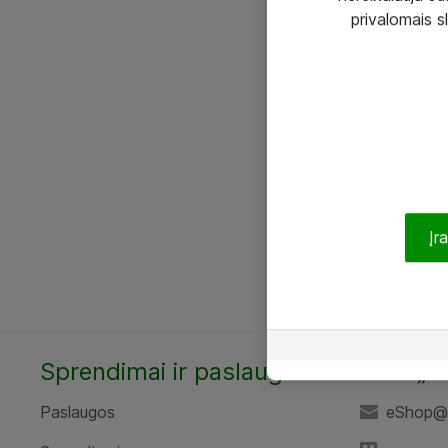
privalomais s
Įr
Sprendimai ir paslaugos
UAB „A
Paslaugos
eShop@a