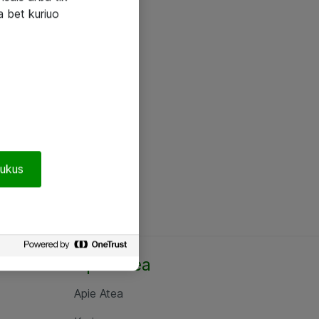
a bet kuriuo
pukus
Apie Atea
Apie Atea