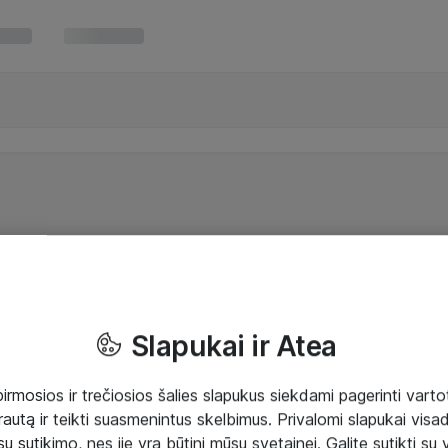
Slapukai ir Atea
mosios ir trečiosios šalies slapukus siekdami pagerinti vartot
rautą ir teikti suasmenintus skelbimus. Privalomi slapukai visada
ų sutikimo, nes jie yra būtini mūsų svetainei. Galite sutikti su 