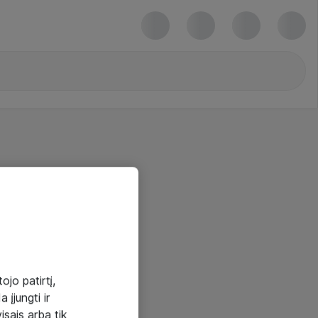
ojo patirtį,
 įjungti ir
visais arba tik