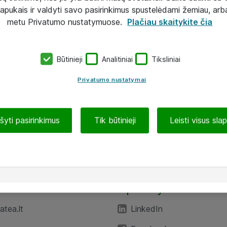
lapukais ir valdyti savo pasirinkimus spustelėdami žemiau, arb
metu Privatumo nustatymuose.
Plačiau skaitykite čia
Būtinieji
Analitiniai
Tiksliniai
Privatumo nustatymai
ašyti pasirinkimus
Tik būtinieji
Leisti visus sla
TEA“
Aplankykite mus
tea.lt
LinkedIn