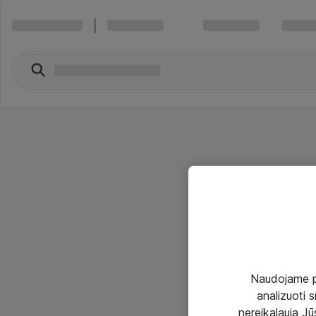
Naudojame pir
analizuoti s
nereikalauja Jūs