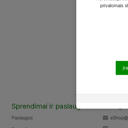
privalomais s
Įr
Sprendimai ir paslaugos
UAB „A
Paslaugos
eShop@a