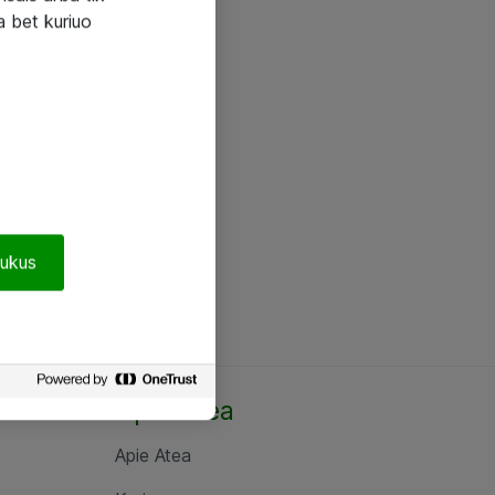
a bet kuriuo
pukus
Apie Atea
Apie Atea