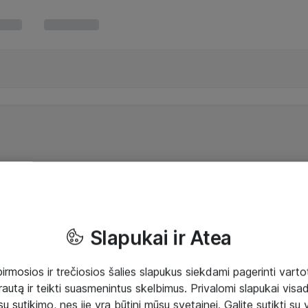
Slapukai ir Atea
mosios ir trečiosios šalies slapukus siekdami pagerinti vartot
rautą ir teikti suasmenintus skelbimus. Privalomi slapukai visada
ų sutikimo, nes jie yra būtini mūsų svetainei. Galite sutikti su 