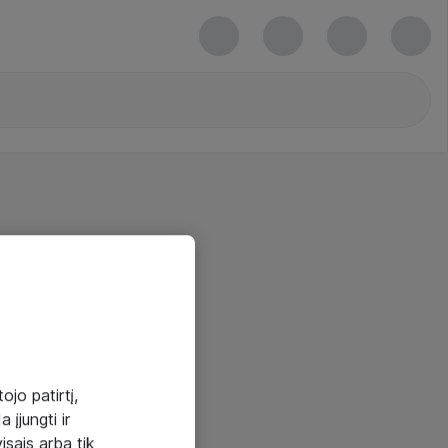
ojo patirtį,
 įjungti ir
visais arba tik