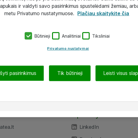
lapukais ir valdyti savo pasirinkimus spustelėdami žemiau, arb
metu Privatumo nustatymuose.
Plačiau skaitykite čia
Būtinieji
Analitiniai
Tiksliniai
Privatumo nustatymai
ašyti pasirinkimus
Tik būtinieji
Leisti visus sla
TEA“
Aplankykite mus
tea.lt
LinkedIn