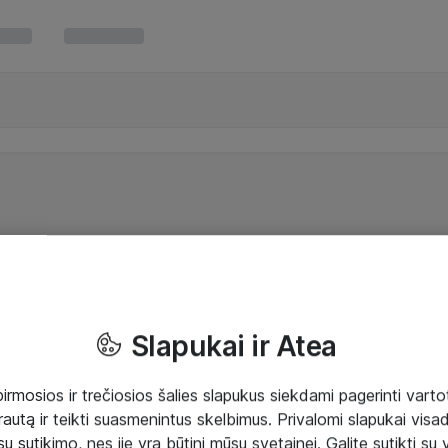
Slapukai ir Atea
mosios ir trečiosios šalies slapukus siekdami pagerinti vartot
rautą ir teikti suasmenintus skelbimus. Privalomi slapukai visada
ų sutikimo, nes jie yra būtini mūsų svetainei. Galite sutikti su 