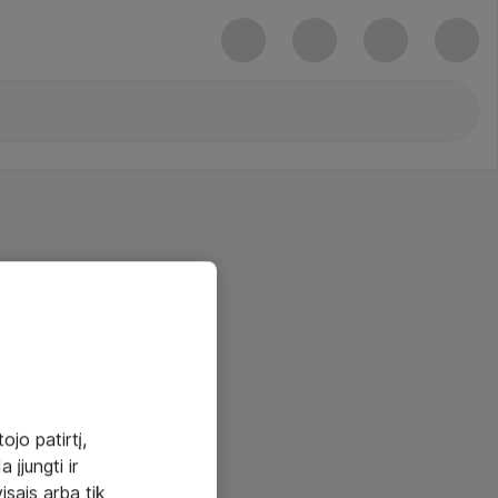
ojo patirtį,
 įjungti ir
visais arba tik