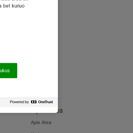
a bet kuriuo
pukus
Apie Atea
Apie Atea