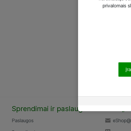
privalomais s
Įr
Sprendimai ir paslaugos
UAB „A
Paslaugos
eShop@a