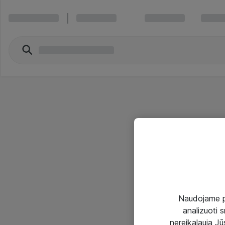
Naudojame pir
analizuoti s
nereikalauja Jūs