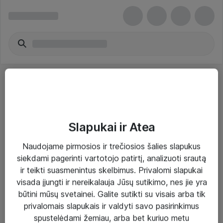
Slapukai ir Atea
Sprendimai ir paslaugos
Naudojame pirmosios ir trečiosios šalies slapukus
siekdami pagerinti vartotojo patirtį, analizuoti srautą
Paslaugos
ir teikti suasmenintus skelbimus. Privalomi slapukai
Sprendimai
visada įjungti ir nereikalauja Jūsų sutikimo, nes jie yra
būtini mūsų svetainei. Galite sutikti su visais arba tik
Įgyvendinti projektai
privalomais slapukais ir valdyti savo pasirinkimus
Atea ekspertų patarimai verslui
spustelėdami žemiau, arba bet kuriuo metu