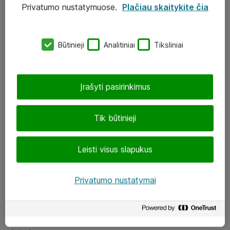
Privatumo nustatymuose.
Plačiau skaitykite čia
UAB „ATEA“
eShop@atea.lt
Būtinieji
Analitiniai
Tiksliniai
J. Rutkausko g. 6, Vilnius
Atea kontaktai
Įrašyti pasirinkimus
Aplankykite mus
Tik būtinieji
LinkedIn
Leisti visus slapukus
Facebook
Renginiai
Privatumo nustatymai
Apie Atea