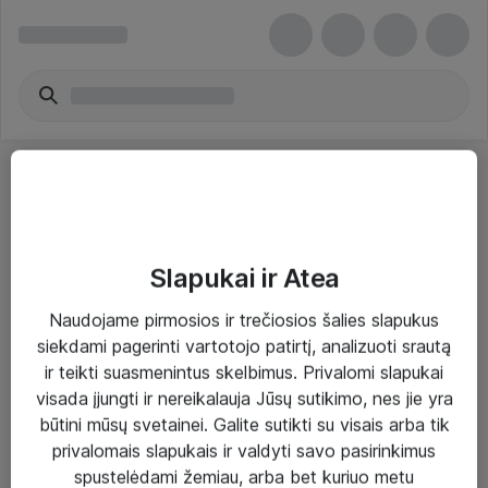
Slapukai ir Atea
Sprendimai ir paslaugos
Naudojame pirmosios ir trečiosios šalies slapukus
siekdami pagerinti vartotojo patirtį, analizuoti srautą
Paslaugos
ir teikti suasmenintus skelbimus. Privalomi slapukai
Sprendimai
visada įjungti ir nereikalauja Jūsų sutikimo, nes jie yra
būtini mūsų svetainei. Galite sutikti su visais arba tik
Įgyvendinti projektai
privalomais slapukais ir valdyti savo pasirinkimus
Atea ekspertų patarimai verslui
spustelėdami žemiau, arba bet kuriuo metu