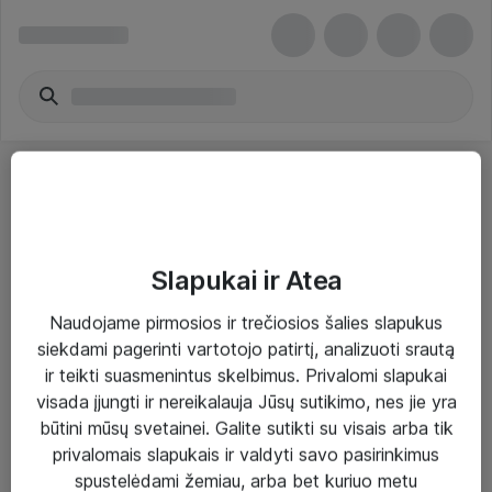
Slapukai ir Atea
Sprendimai ir paslaugos
Naudojame pirmosios ir trečiosios šalies slapukus
siekdami pagerinti vartotojo patirtį, analizuoti srautą
Paslaugos
ir teikti suasmenintus skelbimus. Privalomi slapukai
Sprendimai
visada įjungti ir nereikalauja Jūsų sutikimo, nes jie yra
būtini mūsų svetainei. Galite sutikti su visais arba tik
Įgyvendinti projektai
privalomais slapukais ir valdyti savo pasirinkimus
Atea ekspertų patarimai verslui
spustelėdami žemiau, arba bet kuriuo metu