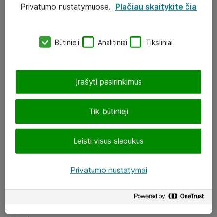
Privatumo nustatymuose.
Plačiau skaitykite čia
UAB „ATEA“
eShop@atea.lt
Būtinieji
Analitiniai
Tiksliniai
J. Rutkausko g. 6, Vilnius
Atea kontaktai
Įrašyti pasirinkimus
Aplankykite mus
Tik būtinieji
LinkedIn
Leisti visus slapukus
Facebook
Renginiai
Privatumo nustatymai
Apie Atea