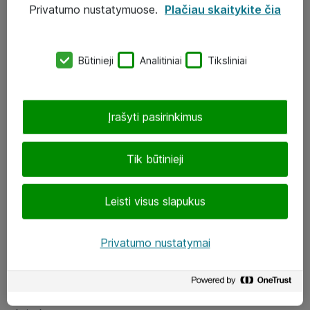
Privatumo nustatymuose.
Plačiau skaitykite čia
UAB „ATEA“
eShop@atea.lt
Būtinieji
Analitiniai
Tiksliniai
J. Rutkausko g. 6, Vilnius
Atea kontaktai
Įrašyti pasirinkimus
Aplankykite mus
Tik būtinieji
LinkedIn
Leisti visus slapukus
Facebook
Renginiai
Privatumo nustatymai
Apie Atea