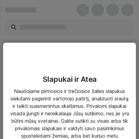
Slapukai ir Atea
Sprendimai ir paslaugos
Naudojame pirmosios ir trečiosios šalies slapukus
siekdami pagerinti vartotojo patirtį, analizuoti srautą
Paslaugos
ir teikti suasmenintus skelbimus. Privalomi slapukai
Sprendimai
visada įjungti ir nereikalauja Jūsų sutikimo, nes jie yra
būtini mūsų svetainei. Galite sutikti su visais arba tik
Įgyvendinti projektai
privalomais slapukais ir valdyti savo pasirinkimus
Atea ekspertų patarimai verslui
spustelėdami žemiau, arba bet kuriuo metu