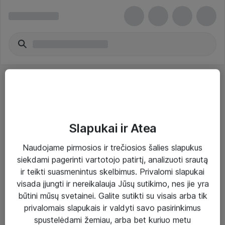
Slapukai ir Atea
Sprendimai ir paslaugos
Naudojame pirmosios ir trečiosios šalies slapukus
siekdami pagerinti vartotojo patirtį, analizuoti srautą
Paslaugos
ir teikti suasmenintus skelbimus. Privalomi slapukai
Sprendimai
visada įjungti ir nereikalauja Jūsų sutikimo, nes jie yra
būtini mūsų svetainei. Galite sutikti su visais arba tik
Įgyvendinti projektai
privalomais slapukais ir valdyti savo pasirinkimus
Atea ekspertų patarimai verslui
spustelėdami žemiau, arba bet kuriuo metu