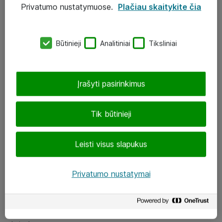
Privatumo nustatymuose.
Plačiau skaitykite čia
UAB „ATEA“
eShop@atea.lt
Būtinieji
Analitiniai
Tiksliniai
J. Rutkausko g. 6, Vilnius
Atea kontaktai
Įrašyti pasirinkimus
Aplankykite mus
Tik būtinieji
LinkedIn
Leisti visus slapukus
Facebook
Renginiai
Privatumo nustatymai
Apie Atea