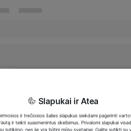
Slapukai ir Atea
mosios ir trečiosios šalies slapukus siekdami pagerinti vartot
rautą ir teikti suasmenintus skelbimus. Privalomi slapukai visada
ų sutikimo, nes jie yra būtini mūsų svetainei. Galite sutikti su 