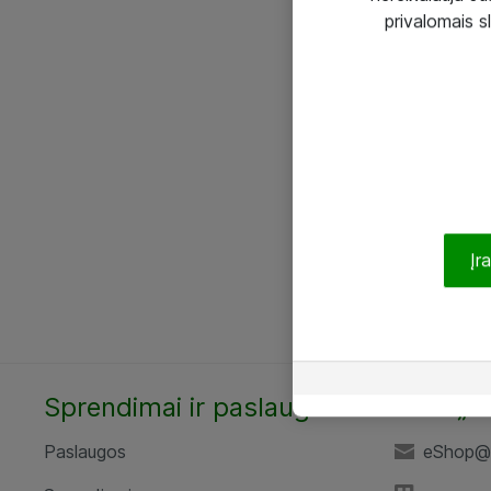
privalomais s
Įr
Sprendimai ir paslaugos
UAB „A
Paslaugos
eShop@a