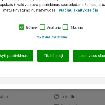
lapukais ir valdyti savo pasirinkimus spustelėdami žemiau, arb
metu Privatumo nustatymuose.
Plačiau skaitykite čia
Būtinieji
Analitiniai
Tiksliniai
Privatumo nustatymai
ašyti pasirinkimus
Tik būtinieji
Leisti visus sla
TEA“
Aplankykite mus
tea.lt
LinkedIn