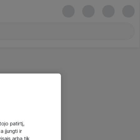
ojo patirtį,
 įjungti ir
visais arba tik