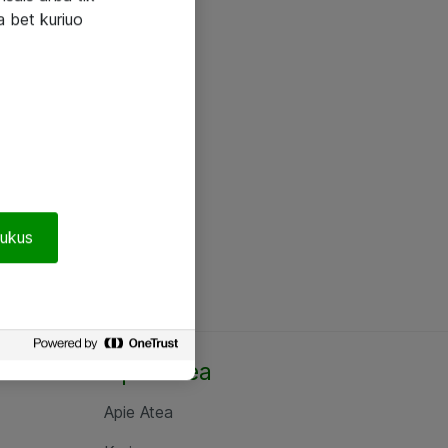
a bet kuriuo
pukus
Apie Atea
Apie Atea