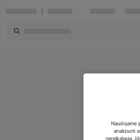
Naudojame pir
analizuoti s
nereikalauja Jūs