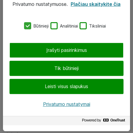
Privatumo nustatymuose.
Plačiau skaitykite čia
UAB „ATEA“
eShop@atea.lt
Būtinieji
Analitiniai
Tiksliniai
J. Rutkausko g. 6, Vilnius
Atea kontaktai
Įrašyti pasirinkimus
Aplankykite mus
Tik būtinieji
LinkedIn
Leisti visus slapukus
Facebook
Renginiai
Privatumo nustatymai
Apie Atea