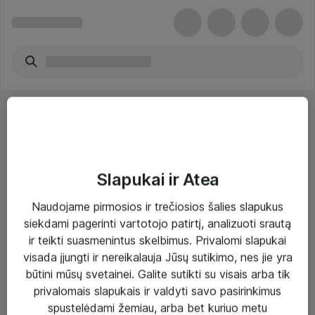
Slapukai ir Atea
Sprendimai ir paslaugos
Naudojame pirmosios ir trečiosios šalies slapukus
siekdami pagerinti vartotojo patirtį, analizuoti srautą
Paslaugos
ir teikti suasmenintus skelbimus. Privalomi slapukai
Sprendimai
visada įjungti ir nereikalauja Jūsų sutikimo, nes jie yra
būtini mūsų svetainei. Galite sutikti su visais arba tik
Įgyvendinti projektai
privalomais slapukais ir valdyti savo pasirinkimus
Atea ekspertų patarimai verslui
spustelėdami žemiau, arba bet kuriuo metu