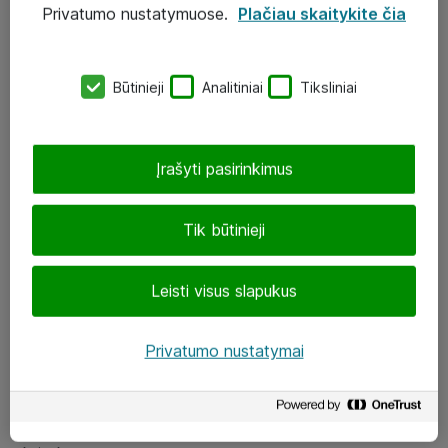
Privatumo nustatymuose.
Plačiau skaitykite čia
UAB „ATEA“
eShop@atea.lt
Būtinieji
Analitiniai
Tiksliniai
J. Rutkausko g. 6, Vilnius
Atea kontaktai
Įrašyti pasirinkimus
Aplankykite mus
Tik būtinieji
LinkedIn
Leisti visus slapukus
Facebook
Renginiai
Privatumo nustatymai
Apie Atea