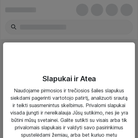
Slapukai ir Atea
Sprendimai ir paslaugos
Naudojame pirmosios ir trečiosios šalies slapukus
siekdami pagerinti vartotojo patirtį, analizuoti srautą
Paslaugos
ir teikti suasmenintus skelbimus. Privalomi slapukai
Sprendimai
visada įjungti ir nereikalauja Jūsų sutikimo, nes jie yra
būtini mūsų svetainei. Galite sutikti su visais arba tik
Įgyvendinti projektai
privalomais slapukais ir valdyti savo pasirinkimus
Atea ekspertų patarimai verslui
spustelėdami žemiau, arba bet kuriuo metu