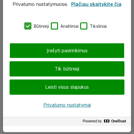
Privatumo nustatymuose.
Plačiau skaitykite čia
UAB „ATEA“
eShop@atea.lt
Būtinieji
Analitiniai
Tiksliniai
J. Rutkausko g. 6, Vilnius
Atea kontaktai
Įrašyti pasirinkimus
Aplankykite mus
Tik būtinieji
LinkedIn
Leisti visus slapukus
Facebook
Renginiai
Privatumo nustatymai
Apie Atea