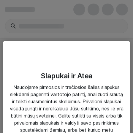
Slapukai ir Atea
Sprendimai ir paslaugos
Naudojame pirmosios ir trečiosios šalies slapukus
siekdami pagerinti vartotojo patirtį, analizuoti srautą
Paslaugos
ir teikti suasmenintus skelbimus. Privalomi slapukai
Sprendimai
visada įjungti ir nereikalauja Jūsų sutikimo, nes jie yra
būtini mūsų svetainei. Galite sutikti su visais arba tik
Įgyvendinti projektai
privalomais slapukais ir valdyti savo pasirinkimus
Atea ekspertų patarimai verslui
spustelėdami žemiau, arba bet kuriuo metu