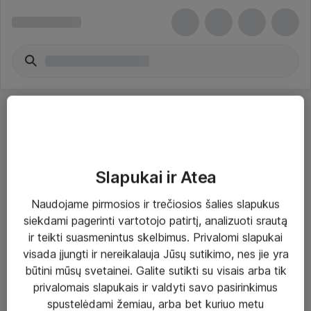
Slapukai ir Atea
Sprendimai ir paslaugos
Naudojame pirmosios ir trečiosios šalies slapukus
siekdami pagerinti vartotojo patirtį, analizuoti srautą
Paslaugos
ir teikti suasmenintus skelbimus. Privalomi slapukai
Sprendimai
visada įjungti ir nereikalauja Jūsų sutikimo, nes jie yra
būtini mūsų svetainei. Galite sutikti su visais arba tik
Įgyvendinti projektai
privalomais slapukais ir valdyti savo pasirinkimus
Atea ekspertų patarimai verslui
spustelėdami žemiau, arba bet kuriuo metu