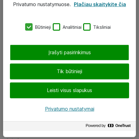
Privatumo nustatymuose.
Plačiau skaitykite čia
UAB „ATEA“
eShop@atea.lt
Būtinieji
Analitiniai
Tiksliniai
J. Rutkausko g. 6, Vilnius
Atea kontaktai
Įrašyti pasirinkimus
Aplankykite mus
Tik būtinieji
LinkedIn
Leisti visus slapukus
Facebook
Renginiai
Privatumo nustatymai
Apie Atea