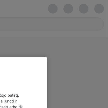
ojo patirtį,
 įjungti ir
visais arba tik