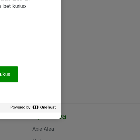
a bet kuriuo
pukus
Apie Atea
Apie Atea