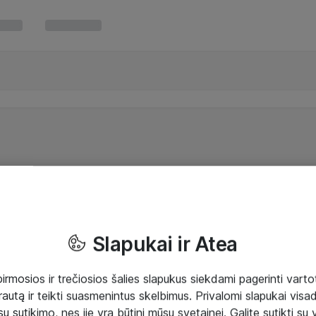
Slapukai ir Atea
mosios ir trečiosios šalies slapukus siekdami pagerinti vartot
rautą ir teikti suasmenintus skelbimus. Privalomi slapukai visada
ų sutikimo, nes jie yra būtini mūsų svetainei. Galite sutikti su 