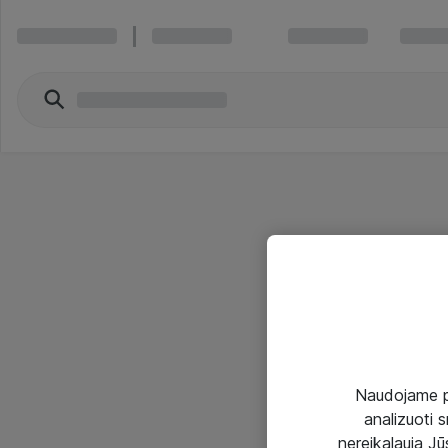
Naudojame pir
analizuoti s
nereikalauja Jūs