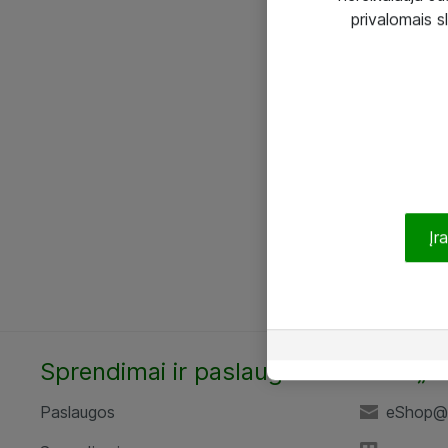
privalomais s
Įr
Sprendimai ir paslaugos
UAB „A
Paslaugos
eShop@a