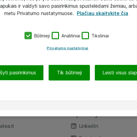
lapukais ir valdyti savo pasirinkimus spustelėdami žemiau, arb
metu Privatumo nustatymuose.
Plačiau skaitykite čia
Būtinieji
Analitiniai
Tiksliniai
Privatumo nustatymai
ašyti pasirinkimus
Tik būtinieji
Leisti visus sla
TEA“
Aplankykite mus
tea.lt
LinkedIn