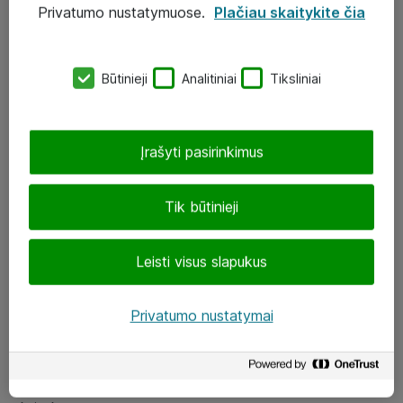
Privatumo nustatymuose.
Plačiau skaitykite čia
UAB „ATEA“
eShop@atea.lt
Būtinieji
Analitiniai
Tiksliniai
J. Rutkausko g. 6, Vilnius
Atea kontaktai
Įrašyti pasirinkimus
Aplankykite mus
Tik būtinieji
LinkedIn
Leisti visus slapukus
Facebook
Renginiai
Privatumo nustatymai
Apie Atea