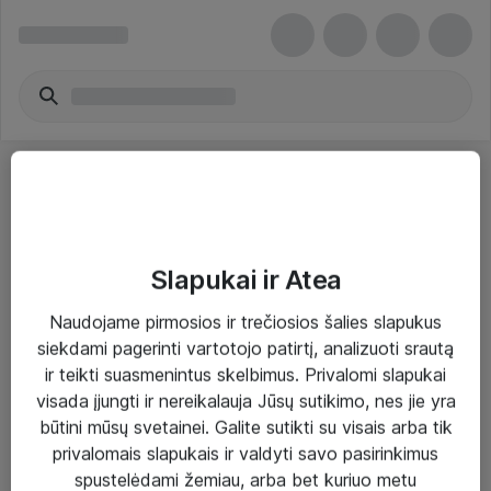
Slapukai ir Atea
Sprendimai ir paslaugos
Naudojame pirmosios ir trečiosios šalies slapukus
siekdami pagerinti vartotojo patirtį, analizuoti srautą
Paslaugos
ir teikti suasmenintus skelbimus. Privalomi slapukai
Sprendimai
visada įjungti ir nereikalauja Jūsų sutikimo, nes jie yra
būtini mūsų svetainei. Galite sutikti su visais arba tik
Įgyvendinti projektai
privalomais slapukais ir valdyti savo pasirinkimus
Atea ekspertų patarimai verslui
spustelėdami žemiau, arba bet kuriuo metu