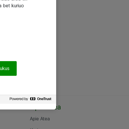
a bet kuriuo
pukus
Apie Atea
Apie Atea