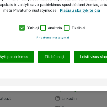
lapukais ir valdyti savo pasirinkimus spustelėdami žemiau, arb
metu Privatumo nustatymuose.
Plačiau skaitykite čia
Būtinieji
Analitiniai
Tiksliniai
Privatumo nustatymai
ašyti pasirinkimus
Tik būtinieji
Leisti visus sla
TEA“
Aplankykite mus
tea.lt
LinkedIn