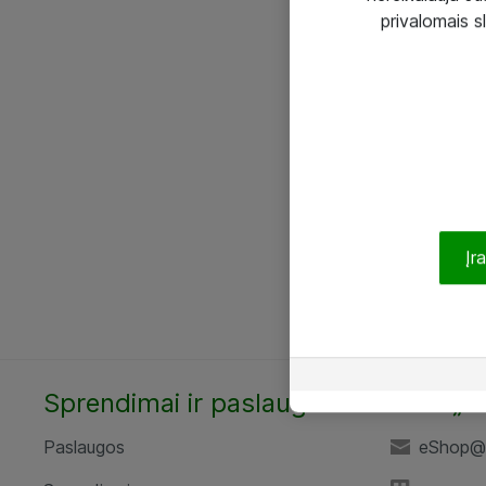
privalomais s
Įr
Sprendimai ir paslaugos
UAB „A
Paslaugos
eShop@a