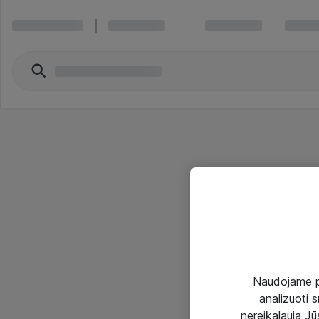
Naudojame pir
analizuoti s
nereikalauja Jūs