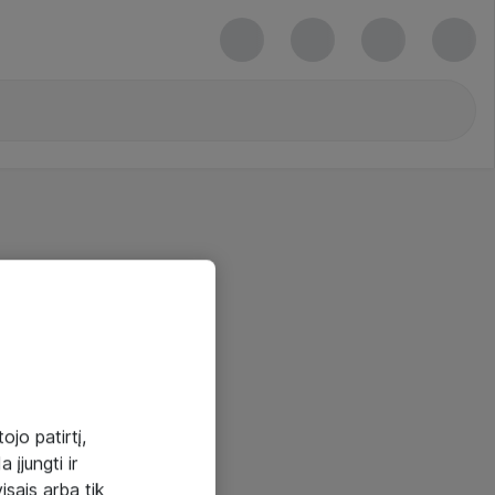
ojo patirtį,
 įjungti ir
visais arba tik