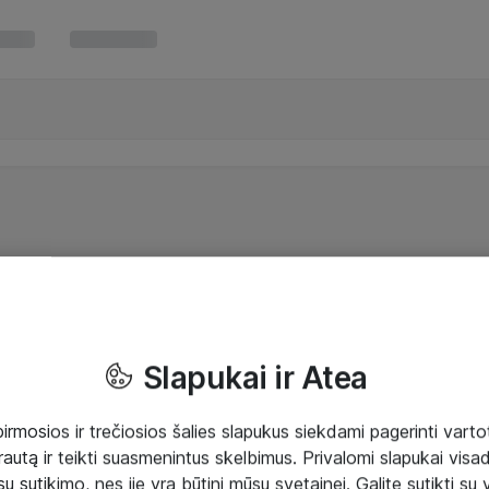
Slapukai ir Atea
mosios ir trečiosios šalies slapukus siekdami pagerinti vartot
rautą ir teikti suasmenintus skelbimus. Privalomi slapukai visada
ų sutikimo, nes jie yra būtini mūsų svetainei. Galite sutikti su 