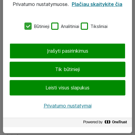
Privatumo nustatymuose.
Plačiau skaitykite čia
UAB „ATEA“
eShop@atea.lt
Būtinieji
Analitiniai
Tiksliniai
J. Rutkausko g. 6, Vilnius
Atea kontaktai
Įrašyti pasirinkimus
Aplankykite mus
Tik būtinieji
LinkedIn
Leisti visus slapukus
Facebook
Renginiai
Privatumo nustatymai
Apie Atea