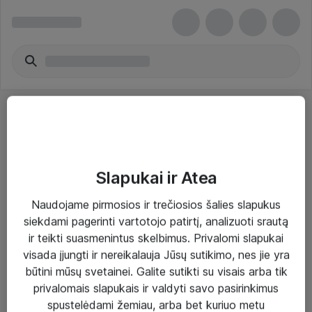
Slapukai ir Atea
Sprendimai ir paslaugos
Naudojame pirmosios ir trečiosios šalies slapukus
siekdami pagerinti vartotojo patirtį, analizuoti srautą
Paslaugos
ir teikti suasmenintus skelbimus. Privalomi slapukai
Sprendimai
visada įjungti ir nereikalauja Jūsų sutikimo, nes jie yra
būtini mūsų svetainei. Galite sutikti su visais arba tik
Įgyvendinti projektai
privalomais slapukais ir valdyti savo pasirinkimus
Atea ekspertų patarimai verslui
spustelėdami žemiau, arba bet kuriuo metu