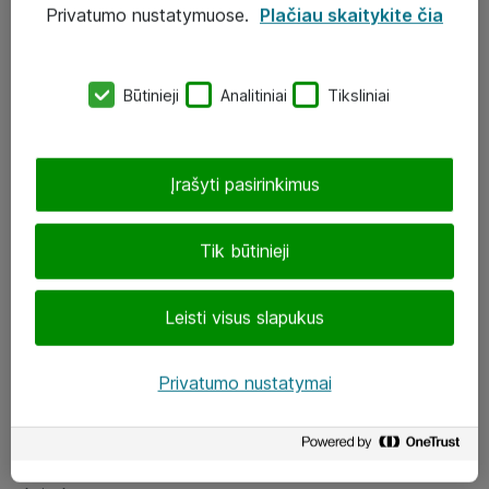
Privatumo nustatymuose.
Plačiau skaitykite čia
UAB „ATEA“
eShop@atea.lt
Būtinieji
Analitiniai
Tiksliniai
J. Rutkausko g. 6, Vilnius
Atea kontaktai
Įrašyti pasirinkimus
Aplankykite mus
Tik būtinieji
LinkedIn
Leisti visus slapukus
Facebook
Renginiai
Privatumo nustatymai
Apie Atea