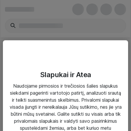
Slapukai ir Atea
Sprendimai ir paslaugos
Naudojame pirmosios ir trečiosios šalies slapukus
siekdami pagerinti vartotojo patirtį, analizuoti srautą
Paslaugos
ir teikti suasmenintus skelbimus. Privalomi slapukai
Sprendimai
visada įjungti ir nereikalauja Jūsų sutikimo, nes jie yra
būtini mūsų svetainei. Galite sutikti su visais arba tik
Įgyvendinti projektai
privalomais slapukais ir valdyti savo pasirinkimus
Atea ekspertų patarimai verslui
spustelėdami žemiau, arba bet kuriuo metu