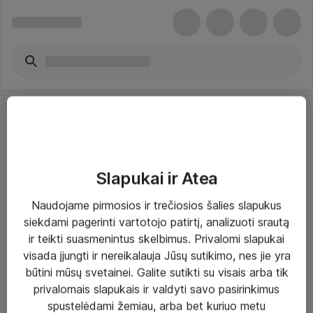
Slapukai ir Atea
Sprendimai ir paslaugos
Naudojame pirmosios ir trečiosios šalies slapukus
siekdami pagerinti vartotojo patirtį, analizuoti srautą
Paslaugos
ir teikti suasmenintus skelbimus. Privalomi slapukai
Sprendimai
visada įjungti ir nereikalauja Jūsų sutikimo, nes jie yra
būtini mūsų svetainei. Galite sutikti su visais arba tik
Įgyvendinti projektai
privalomais slapukais ir valdyti savo pasirinkimus
Atea ekspertų patarimai verslui
spustelėdami žemiau, arba bet kuriuo metu