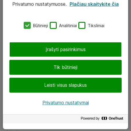
Privatumo nustatymuose.
Plačiau skaitykite čia
UAB „ATEA“
eShop@atea.lt
Būtinieji
Analitiniai
Tiksliniai
J. Rutkausko g. 6, Vilnius
Atea kontaktai
Įrašyti pasirinkimus
Aplankykite mus
Tik būtinieji
LinkedIn
Leisti visus slapukus
Facebook
Renginiai
Privatumo nustatymai
Apie Atea