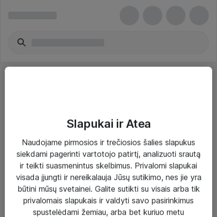
Slapukai ir Atea
Sprendimai ir paslaugos
Naudojame pirmosios ir trečiosios šalies slapukus
siekdami pagerinti vartotojo patirtį, analizuoti srautą
Paslaugos
ir teikti suasmenintus skelbimus. Privalomi slapukai
Sprendimai
visada įjungti ir nereikalauja Jūsų sutikimo, nes jie yra
būtini mūsų svetainei. Galite sutikti su visais arba tik
Įgyvendinti projektai
privalomais slapukais ir valdyti savo pasirinkimus
Atea ekspertų patarimai verslui
spustelėdami žemiau, arba bet kuriuo metu