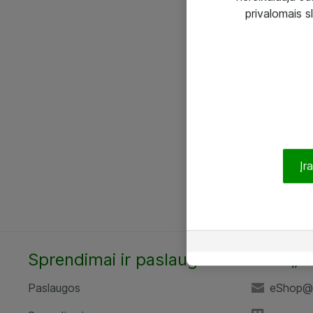
privalomais s
Įr
Sprendimai ir paslaugos
UAB „A
Paslaugos
eShop@a