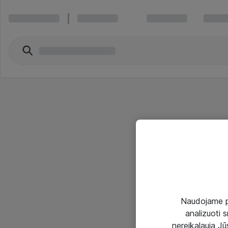
Naudojame pir
analizuoti s
nereikalauja Jūs