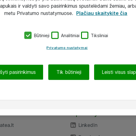
lapukais ir valdyti savo pasirinkimus spustelėdami žemiau, arb
metu Privatumo nustatymuose.
Plačiau skaitykite čia
Būtinieji
Analitiniai
Tiksliniai
Privatumo nustatymai
ašyti pasirinkimus
Tik būtinieji
Leisti visus sla
TEA“
Aplankykite mus
tea.lt
LinkedIn