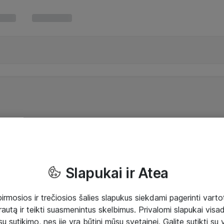
Slapukai ir Atea
mosios ir trečiosios šalies slapukus siekdami pagerinti vartot
rautą ir teikti suasmenintus skelbimus. Privalomi slapukai visada
ų sutikimo, nes jie yra būtini mūsų svetainei. Galite sutikti su 