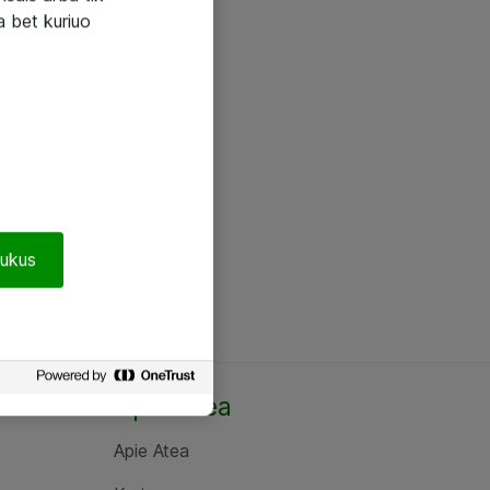
a bet kuriuo
pukus
Apie Atea
Apie Atea