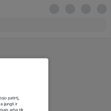
ojo patirtį,
 įjungti ir
visais arba tik