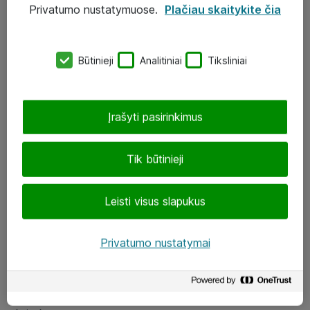
Privatumo nustatymuose.
Plačiau skaitykite čia
UAB „ATEA“
eShop@atea.lt
Būtinieji
Analitiniai
Tiksliniai
J. Rutkausko g. 6, Vilnius
Atea kontaktai
Įrašyti pasirinkimus
Aplankykite mus
Tik būtinieji
LinkedIn
Leisti visus slapukus
Facebook
Renginiai
Privatumo nustatymai
Apie Atea