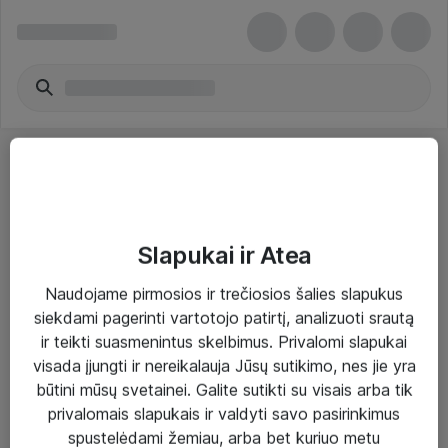
Slapukai ir Atea
Sprendimai ir paslaugos
Naudojame pirmosios ir trečiosios šalies slapukus
siekdami pagerinti vartotojo patirtį, analizuoti srautą
Paslaugos
ir teikti suasmenintus skelbimus. Privalomi slapukai
Sprendimai
visada įjungti ir nereikalauja Jūsų sutikimo, nes jie yra
būtini mūsų svetainei. Galite sutikti su visais arba tik
Įgyvendinti projektai
privalomais slapukais ir valdyti savo pasirinkimus
Atea ekspertų patarimai verslui
spustelėdami žemiau, arba bet kuriuo metu