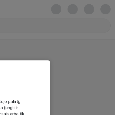
ojo patirtį,
 įjungti ir
visais arba tik