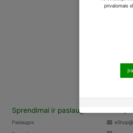
privalomais s
Įr
Sprendimai ir paslaugos
UAB „A
Paslaugos
eShop@a