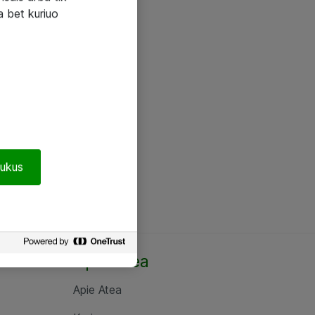
a bet kuriuo
pukus
Apie Atea
Apie Atea