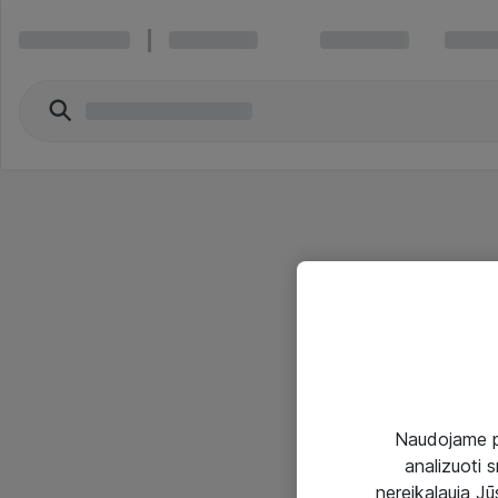
Naudojame pir
analizuoti s
nereikalauja Jūs