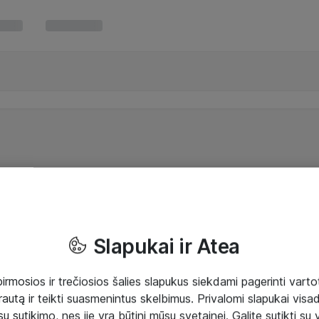
Slapukai ir Atea
mosios ir trečiosios šalies slapukus siekdami pagerinti vartot
rautą ir teikti suasmenintus skelbimus. Privalomi slapukai visada
ų sutikimo, nes jie yra būtini mūsų svetainei. Galite sutikti su 