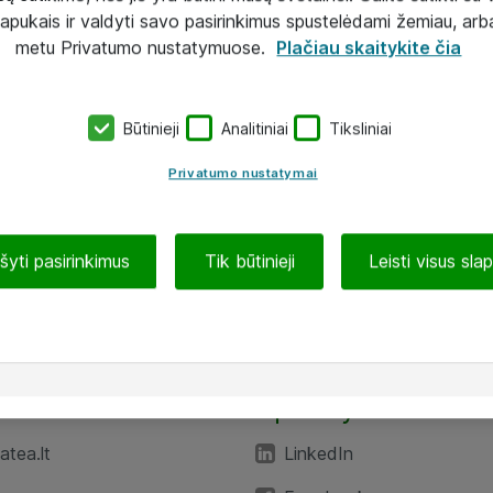
lapukais ir valdyti savo pasirinkimus spustelėdami žemiau, arb
metu Privatumo nustatymuose.
Plačiau skaitykite čia
Būtinieji
Analitiniai
Tiksliniai
Privatumo nustatymai
ašyti pasirinkimus
Tik būtinieji
Leisti visus sla
TEA“
Aplankykite mus
tea.lt
LinkedIn