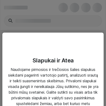
Slapukai ir Atea
Sprendimai ir paslaugos
Naudojame pirmosios ir trečiosios šalies slapukus
siekdami pagerinti vartotojo patirtį, analizuoti srautą
Paslaugos
ir teikti suasmenintus skelbimus. Privalomi slapukai
Sprendimai
visada įjungti ir nereikalauja Jūsų sutikimo, nes jie yra
būtini mūsų svetainei. Galite sutikti su visais arba tik
Įgyvendinti projektai
privalomais slapukais ir valdyti savo pasirinkimus
Atea ekspertų patarimai verslui
spustelėdami žemiau, arba bet kuriuo metu