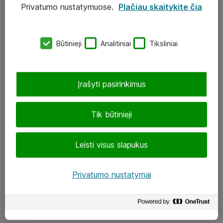
Privatumo nustatymuose.
Plačiau skaitykite čia
UAB „ATEA“
eShop@atea.lt
Būtinieji
Analitiniai
Tiksliniai
J. Rutkausko g. 6, Vilnius
Atea kontaktai
Įrašyti pasirinkimus
Aplankykite mus
Tik būtinieji
LinkedIn
Leisti visus slapukus
Facebook
Renginiai
Privatumo nustatymai
Apie Atea