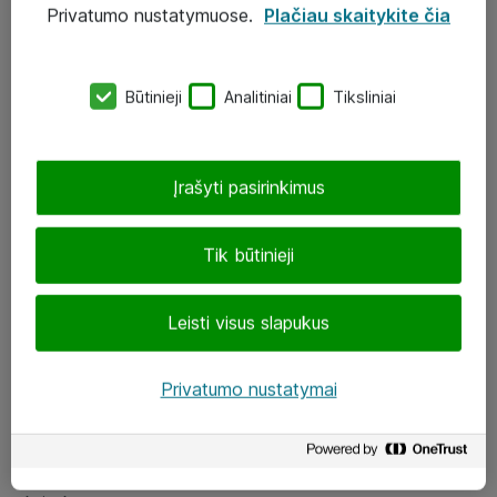
Privatumo nustatymuose.
Plačiau skaitykite čia
UAB „ATEA“
eShop@atea.lt
Būtinieji
Analitiniai
Tiksliniai
J. Rutkausko g. 6, Vilnius
Atea kontaktai
Įrašyti pasirinkimus
Aplankykite mus
Tik būtinieji
LinkedIn
Leisti visus slapukus
Facebook
Renginiai
Privatumo nustatymai
Apie Atea