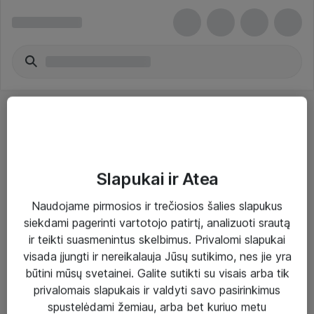
Slapukai ir Atea
Sprendimai ir paslaugos
Naudojame pirmosios ir trečiosios šalies slapukus
siekdami pagerinti vartotojo patirtį, analizuoti srautą
Paslaugos
ir teikti suasmenintus skelbimus. Privalomi slapukai
Sprendimai
visada įjungti ir nereikalauja Jūsų sutikimo, nes jie yra
būtini mūsų svetainei. Galite sutikti su visais arba tik
Įgyvendinti projektai
privalomais slapukais ir valdyti savo pasirinkimus
Atea ekspertų patarimai verslui
spustelėdami žemiau, arba bet kuriuo metu