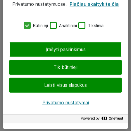
Privatumo nustatymuose.
Plačiau skaitykite čia
UAB „ATEA“
eShop@atea.lt
Būtinieji
Analitiniai
Tiksliniai
J. Rutkausko g. 6, Vilnius
Atea kontaktai
Įrašyti pasirinkimus
Aplankykite mus
Tik būtinieji
LinkedIn
Leisti visus slapukus
Facebook
Renginiai
Privatumo nustatymai
Apie Atea