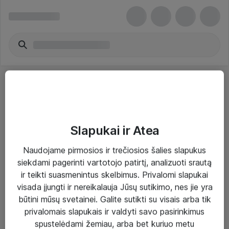
Slapukai ir Atea
Sprendimai ir paslaugos
Naudojame pirmosios ir trečiosios šalies slapukus
siekdami pagerinti vartotojo patirtį, analizuoti srautą
Paslaugos
ir teikti suasmenintus skelbimus. Privalomi slapukai
Sprendimai
visada įjungti ir nereikalauja Jūsų sutikimo, nes jie yra
būtini mūsų svetainei. Galite sutikti su visais arba tik
Įgyvendinti projektai
privalomais slapukais ir valdyti savo pasirinkimus
Atea ekspertų patarimai verslui
spustelėdami žemiau, arba bet kuriuo metu