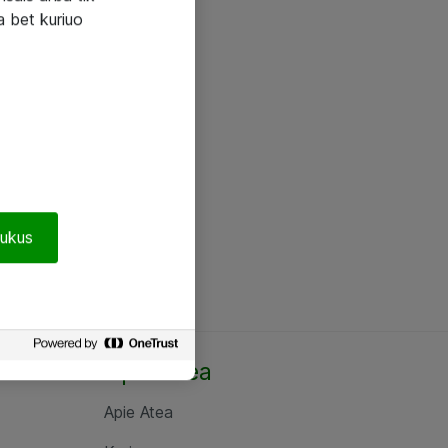
a bet kuriuo
pukus
Apie Atea
Apie Atea