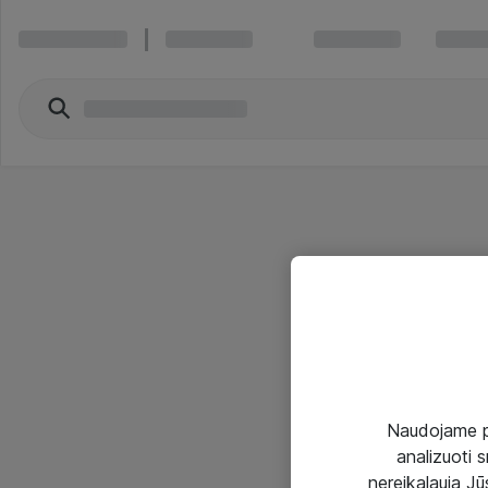
Naudojame pir
analizuoti s
nereikalauja Jūs