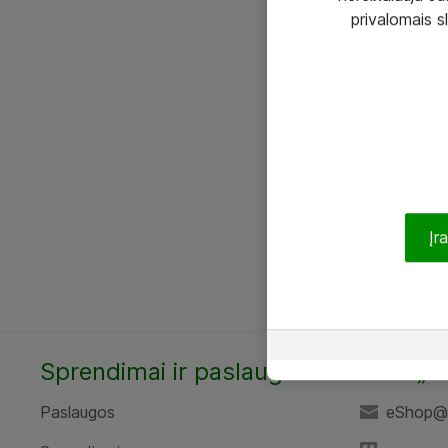
privalomais s
Įr
Sprendimai ir paslaugos
UAB „A
Paslaugos
eShop@a