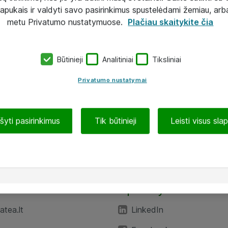
lapukais ir valdyti savo pasirinkimus spustelėdami žemiau, arb
metu Privatumo nustatymuose.
Plačiau skaitykite čia
Būtinieji
Analitiniai
Tiksliniai
Privatumo nustatymai
ašyti pasirinkimus
Tik būtinieji
Leisti visus sla
TEA“
Aplankykite mus
tea.lt
LinkedIn