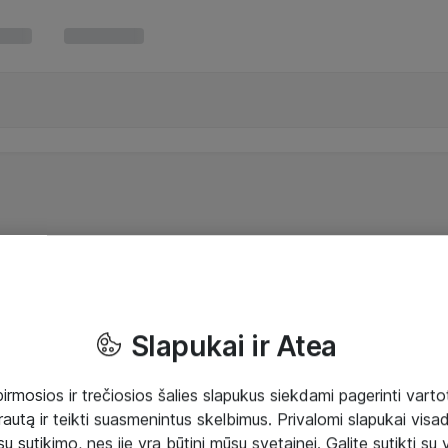
Slapukai ir Atea
mosios ir trečiosios šalies slapukus siekdami pagerinti vartot
rautą ir teikti suasmenintus skelbimus. Privalomi slapukai visada
ų sutikimo, nes jie yra būtini mūsų svetainei. Galite sutikti su 