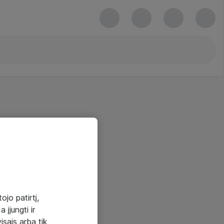
ojo patirtį,
 įjungti ir
visais arba tik