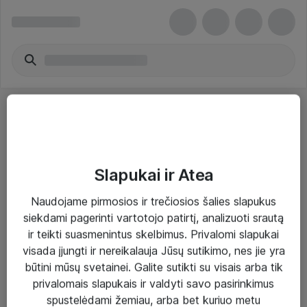
Slapukai ir Atea
Sprendimai ir paslaugos
Naudojame pirmosios ir trečiosios šalies slapukus
siekdami pagerinti vartotojo patirtį, analizuoti srautą
Paslaugos
ir teikti suasmenintus skelbimus. Privalomi slapukai
Sprendimai
visada įjungti ir nereikalauja Jūsų sutikimo, nes jie yra
būtini mūsų svetainei. Galite sutikti su visais arba tik
Įgyvendinti projektai
privalomais slapukais ir valdyti savo pasirinkimus
Atea ekspertų patarimai verslui
spustelėdami žemiau, arba bet kuriuo metu