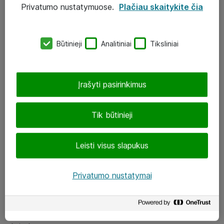
Privatumo nustatymuose.
Plačiau skaitykite čia
UAB „ATEA“
eShop@atea.lt
Būtinieji
Analitiniai
Tiksliniai
J. Rutkausko g. 6, Vilnius
Atea kontaktai
Įrašyti pasirinkimus
Aplankykite mus
Tik būtinieji
LinkedIn
Leisti visus slapukus
Facebook
Renginiai
Privatumo nustatymai
Apie Atea