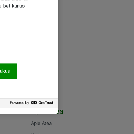
a bet kuriuo
pukus
Apie Atea
Apie Atea