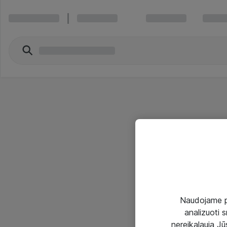
Naudojame pir
analizuoti s
nereikalauja Jūs