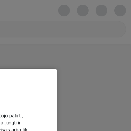
ojo patirtį,
 įjungti ir
visais arba tik