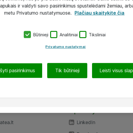
lapukais ir valdyti savo pasirinkimus spustelėdami žemiau, arb
metu Privatumo nustatymuose.
Plačiau skaitykite čia
Būtinieji
Analitiniai
Tiksliniai
Privatumo nustatymai
ašyti pasirinkimus
Tik būtinieji
Leisti visus sla
TEA“
Aplankykite mus
tea.lt
LinkedIn