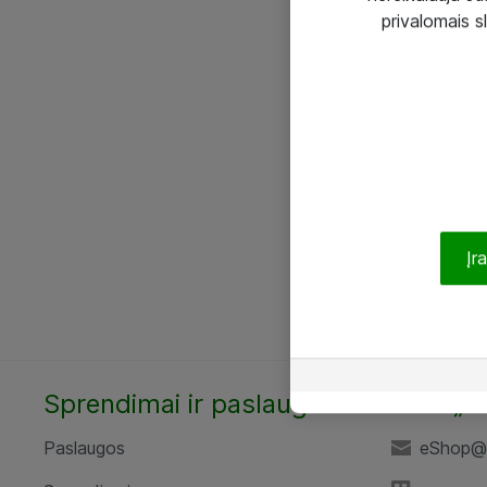
privalomais s
Įr
Sprendimai ir paslaugos
UAB „A
Paslaugos
eShop@a