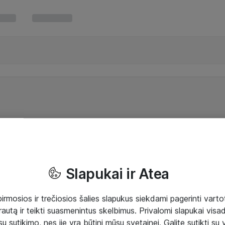
Slapukai ir Atea
mosios ir trečiosios šalies slapukus siekdami pagerinti vartot
rautą ir teikti suasmenintus skelbimus. Privalomi slapukai visada
ų sutikimo, nes jie yra būtini mūsų svetainei. Galite sutikti su 