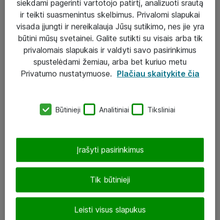
siekdami pagerinti vartotojo patirtį, analizuoti srautą
ir teikti suasmenintus skelbimus. Privalomi slapukai
visada įjungti ir nereikalauja Jūsų sutikimo, nes jie yra
būtini mūsų svetainei. Galite sutikti su visais arba tik
Sprendimai ir paslaugos
privalomais slapukais ir valdyti savo pasirinkimus
spustelėdami žemiau, arba bet kuriuo metu
Paslaugos
Privatumo nustatymuose.
Plačiau skaitykite čia
Sprendimai
Įgyvendinti projektai
Būtinieji
Analitiniai
Tiksliniai
Atea ekspertų patarimai verslui
Įrašyti pasirinkimus
UAB „ATEA“
eShop@atea.lt
Tik būtinieji
J. Rutkausko g. 6, Vilnius
Leisti visus slapukus
Atea kontaktai