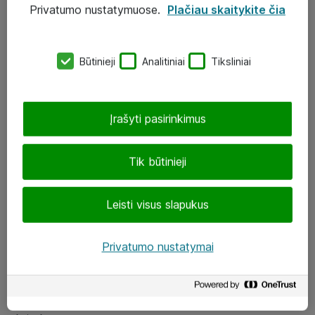
Privatumo nustatymuose.
Plačiau skaitykite čia
UAB „ATEA“
eShop@atea.lt
Būtinieji
Analitiniai
Tiksliniai
J. Rutkausko g. 6, Vilnius
Atea kontaktai
Įrašyti pasirinkimus
Aplankykite mus
Tik būtinieji
LinkedIn
Leisti visus slapukus
Facebook
Renginiai
Privatumo nustatymai
Apie Atea