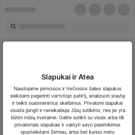
Slapukai ir Atea
Sprendimai ir paslaugos
Naudojame pirmosios ir trečiosios šalies slapukus
siekdami pagerinti vartotojo patirtį, analizuoti srautą
Paslaugos
ir teikti suasmenintus skelbimus. Privalomi slapukai
Sprendimai
visada įjungti ir nereikalauja Jūsų sutikimo, nes jie yra
būtini mūsų svetainei. Galite sutikti su visais arba tik
Įgyvendinti projektai
privalomais slapukais ir valdyti savo pasirinkimus
Atea ekspertų patarimai verslui
spustelėdami žemiau, arba bet kuriuo metu