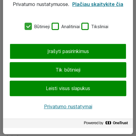
Privatumo nustatymuose.
Plačiau skaitykite čia
UAB „ATEA“
eShop@atea.lt
Būtinieji
Analitiniai
Tiksliniai
J. Rutkausko g. 6, Vilnius
Atea kontaktai
Įrašyti pasirinkimus
Aplankykite mus
Tik būtinieji
LinkedIn
Leisti visus slapukus
Facebook
Renginiai
Privatumo nustatymai
Apie Atea