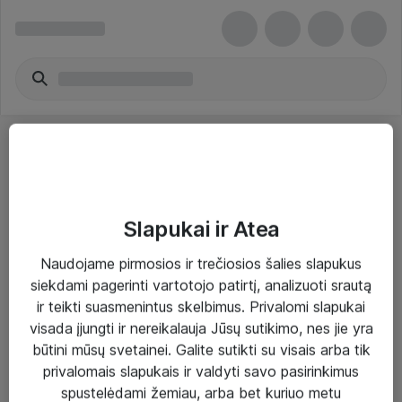
Slapukai ir Atea
Sprendimai ir paslaugos
Naudojame pirmosios ir trečiosios šalies slapukus
siekdami pagerinti vartotojo patirtį, analizuoti srautą
Paslaugos
ir teikti suasmenintus skelbimus. Privalomi slapukai
Sprendimai
visada įjungti ir nereikalauja Jūsų sutikimo, nes jie yra
būtini mūsų svetainei. Galite sutikti su visais arba tik
Įgyvendinti projektai
privalomais slapukais ir valdyti savo pasirinkimus
Atea ekspertų patarimai verslui
spustelėdami žemiau, arba bet kuriuo metu