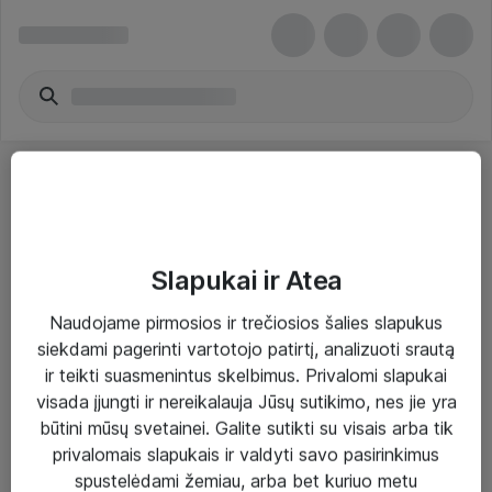
Slapukai ir Atea
Sprendimai ir paslaugos
Naudojame pirmosios ir trečiosios šalies slapukus
siekdami pagerinti vartotojo patirtį, analizuoti srautą
Paslaugos
ir teikti suasmenintus skelbimus. Privalomi slapukai
Sprendimai
visada įjungti ir nereikalauja Jūsų sutikimo, nes jie yra
būtini mūsų svetainei. Galite sutikti su visais arba tik
Įgyvendinti projektai
privalomais slapukais ir valdyti savo pasirinkimus
Atea ekspertų patarimai verslui
spustelėdami žemiau, arba bet kuriuo metu