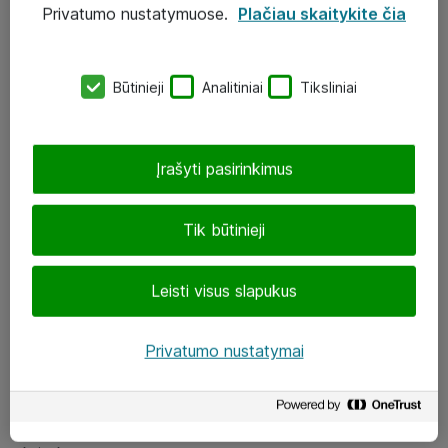
Privatumo nustatymuose.
Plačiau skaitykite čia
UAB „ATEA“
eShop@atea.lt
Būtinieji
Analitiniai
Tiksliniai
J. Rutkausko g. 6, Vilnius
Atea kontaktai
Įrašyti pasirinkimus
Aplankykite mus
Tik būtinieji
LinkedIn
Leisti visus slapukus
Facebook
Renginiai
Privatumo nustatymai
Apie Atea