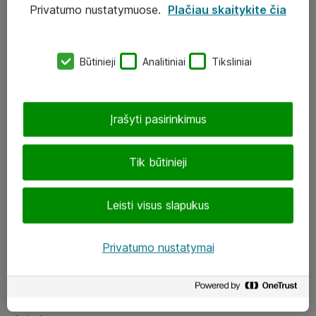
Privatumo nustatymuose.
Plačiau skaitykite čia
UAB „ATEA“
eShop@atea.lt
Būtinieji
Analitiniai
Tiksliniai
J. Rutkausko g. 6, Vilnius
Atea kontaktai
Įrašyti pasirinkimus
Aplankykite mus
Tik būtinieji
LinkedIn
Leisti visus slapukus
Facebook
Renginiai
Privatumo nustatymai
Apie Atea