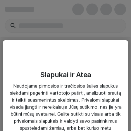
Slapukai ir Atea
Sprendimai ir paslaugos
Naudojame pirmosios ir trečiosios šalies slapukus
siekdami pagerinti vartotojo patirtį, analizuoti srautą
Paslaugos
ir teikti suasmenintus skelbimus. Privalomi slapukai
Sprendimai
visada įjungti ir nereikalauja Jūsų sutikimo, nes jie yra
būtini mūsų svetainei. Galite sutikti su visais arba tik
Įgyvendinti projektai
privalomais slapukais ir valdyti savo pasirinkimus
Atea ekspertų patarimai verslui
spustelėdami žemiau, arba bet kuriuo metu