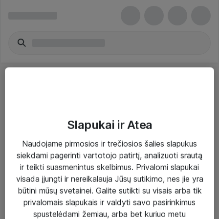
Slapukai ir Atea
Sprendimai ir paslaugos
Naudojame pirmosios ir trečiosios šalies slapukus
siekdami pagerinti vartotojo patirtį, analizuoti srautą
Paslaugos
ir teikti suasmenintus skelbimus. Privalomi slapukai
Sprendimai
visada įjungti ir nereikalauja Jūsų sutikimo, nes jie yra
būtini mūsų svetainei. Galite sutikti su visais arba tik
Įgyvendinti projektai
privalomais slapukais ir valdyti savo pasirinkimus
Atea ekspertų patarimai verslui
spustelėdami žemiau, arba bet kuriuo metu