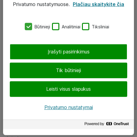
Privatumo nustatymuose.
Plačiau skaitykite čia
UAB „ATEA“
eShop@atea.lt
Būtinieji
Analitiniai
Tiksliniai
J. Rutkausko g. 6, Vilnius
Atea kontaktai
Įrašyti pasirinkimus
Aplankykite mus
Tik būtinieji
LinkedIn
Leisti visus slapukus
Facebook
Renginiai
Privatumo nustatymai
Apie Atea