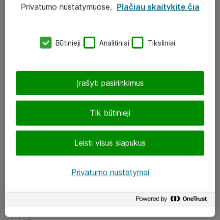
Privatumo nustatymuose.
Plačiau skaitykite čia
UAB „ATEA“
eShop@atea.lt
Būtinieji
Analitiniai
Tiksliniai
J. Rutkausko g. 6, Vilnius
Atea kontaktai
Įrašyti pasirinkimus
Aplankykite mus
Tik būtinieji
LinkedIn
Leisti visus slapukus
Facebook
Renginiai
Privatumo nustatymai
Apie Atea