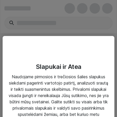
Slapukai ir Atea
Sprendimai ir paslaugos
Naudojame pirmosios ir trečiosios šalies slapukus
siekdami pagerinti vartotojo patirtį, analizuoti srautą
Paslaugos
ir teikti suasmenintus skelbimus. Privalomi slapukai
Sprendimai
visada įjungti ir nereikalauja Jūsų sutikimo, nes jie yra
būtini mūsų svetainei. Galite sutikti su visais arba tik
Įgyvendinti projektai
privalomais slapukais ir valdyti savo pasirinkimus
Atea ekspertų patarimai verslui
spustelėdami žemiau, arba bet kuriuo metu