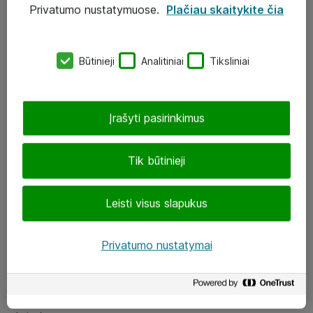
Privatumo nustatymuose.
Plačiau skaitykite čia
UAB „ATEA“
eShop@atea.lt
Būtinieji
Analitiniai
Tiksliniai
J. Rutkausko g. 6, Vilnius
Atea kontaktai
Įrašyti pasirinkimus
Aplankykite mus
Tik būtinieji
LinkedIn
Leisti visus slapukus
Facebook
Renginiai
Privatumo nustatymai
Apie Atea