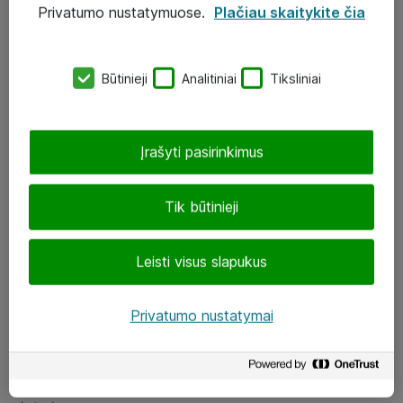
Privatumo nustatymuose.
Plačiau skaitykite čia
UAB „ATEA“
eShop@atea.lt
Būtinieji
Analitiniai
Tiksliniai
J. Rutkausko g. 6, Vilnius
Atea kontaktai
Įrašyti pasirinkimus
Aplankykite mus
Tik būtinieji
LinkedIn
Leisti visus slapukus
Facebook
Renginiai
Privatumo nustatymai
Apie Atea