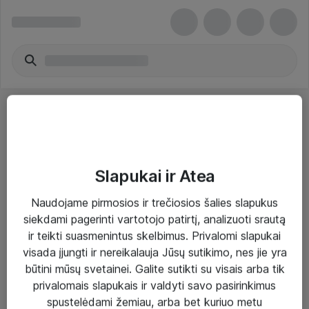
Slapukai ir Atea
Sprendimai ir paslaugos
Naudojame pirmosios ir trečiosios šalies slapukus
siekdami pagerinti vartotojo patirtį, analizuoti srautą
Paslaugos
ir teikti suasmenintus skelbimus. Privalomi slapukai
Sprendimai
visada įjungti ir nereikalauja Jūsų sutikimo, nes jie yra
būtini mūsų svetainei. Galite sutikti su visais arba tik
Įgyvendinti projektai
privalomais slapukais ir valdyti savo pasirinkimus
Atea ekspertų patarimai verslui
spustelėdami žemiau, arba bet kuriuo metu