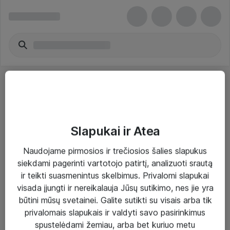
Slapukai ir Atea
Sprendimai ir paslaugos
Naudojame pirmosios ir trečiosios šalies slapukus
siekdami pagerinti vartotojo patirtį, analizuoti srautą
Paslaugos
ir teikti suasmenintus skelbimus. Privalomi slapukai
Sprendimai
visada įjungti ir nereikalauja Jūsų sutikimo, nes jie yra
būtini mūsų svetainei. Galite sutikti su visais arba tik
Įgyvendinti projektai
privalomais slapukais ir valdyti savo pasirinkimus
Atea ekspertų patarimai verslui
spustelėdami žemiau, arba bet kuriuo metu