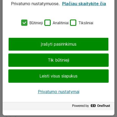
Privatumo nustatymuose.
Plačiau skaitykite čia
UAB „ATEA“
eShop@atea.lt
Būtinieji
Analitiniai
Tiksliniai
J. Rutkausko g. 6, Vilnius
Atea kontaktai
Įrašyti pasirinkimus
Aplankykite mus
Tik būtinieji
LinkedIn
Leisti visus slapukus
Facebook
Renginiai
Privatumo nustatymai
Apie Atea