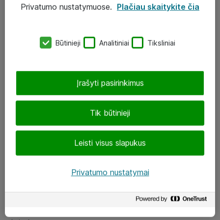
Privatumo nustatymuose.
Plačiau skaitykite čia
UAB „ATEA“
eShop@atea.lt
Būtinieji
Analitiniai
Tiksliniai
J. Rutkausko g. 6, Vilnius
Atea kontaktai
Įrašyti pasirinkimus
Aplankykite mus
Tik būtinieji
LinkedIn
Leisti visus slapukus
Facebook
Renginiai
Privatumo nustatymai
Apie Atea