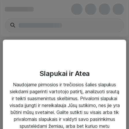
Slapukai ir Atea
Sprendimai ir paslaugos
Naudojame pirmosios ir trečiosios šalies slapukus
siekdami pagerinti vartotojo patirtį, analizuoti srautą
Paslaugos
ir teikti suasmenintus skelbimus. Privalomi slapukai
Sprendimai
visada įjungti ir nereikalauja Jūsų sutikimo, nes jie yra
būtini mūsų svetainei. Galite sutikti su visais arba tik
Įgyvendinti projektai
privalomais slapukais ir valdyti savo pasirinkimus
Atea ekspertų patarimai verslui
spustelėdami žemiau, arba bet kuriuo metu