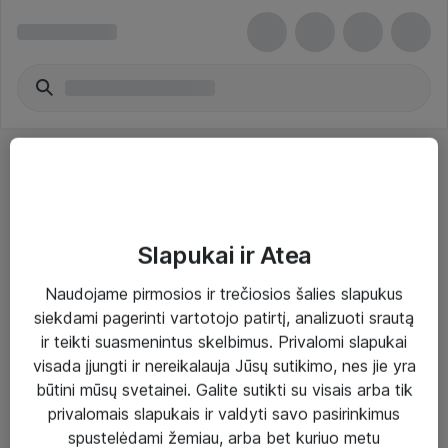
Slapukai ir Atea
Sprendimai ir paslaugos
Naudojame pirmosios ir trečiosios šalies slapukus
siekdami pagerinti vartotojo patirtį, analizuoti srautą
Paslaugos
ir teikti suasmenintus skelbimus. Privalomi slapukai
Sprendimai
visada įjungti ir nereikalauja Jūsų sutikimo, nes jie yra
būtini mūsų svetainei. Galite sutikti su visais arba tik
Įgyvendinti projektai
privalomais slapukais ir valdyti savo pasirinkimus
Atea ekspertų patarimai verslui
spustelėdami žemiau, arba bet kuriuo metu