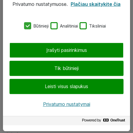
Privatumo nustatymuose.
Plačiau skaitykite čia
UAB „ATEA“
eShop@atea.lt
Būtinieji
Analitiniai
Tiksliniai
J. Rutkausko g. 6, Vilnius
Atea kontaktai
Įrašyti pasirinkimus
Aplankykite mus
Tik būtinieji
LinkedIn
Leisti visus slapukus
Facebook
Renginiai
Privatumo nustatymai
Apie Atea