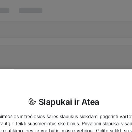
Slapukai ir Atea
mosios ir trečiosios šalies slapukus siekdami pagerinti vartot
rautą ir teikti suasmenintus skelbimus. Privalomi slapukai visada
ų sutikimo, nes jie yra būtini mūsų svetainei. Galite sutikti su 