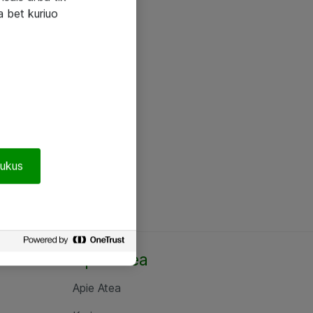
a bet kuriuo
pukus
Apie Atea
Apie Atea