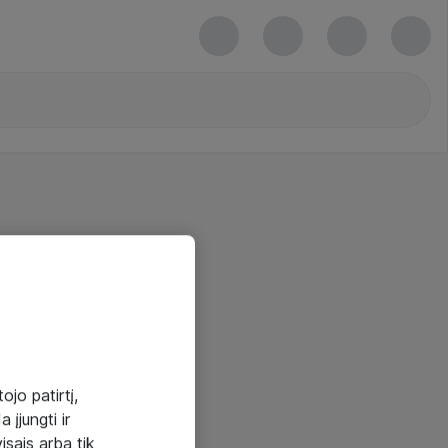
ojo patirtį,
 įjungti ir
visais arba tik