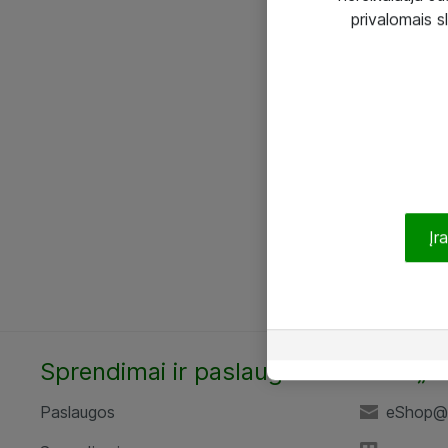
privalomais s
Įr
Sprendimai ir paslaugos
UAB „A
Paslaugos
eShop@a