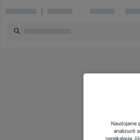
Naudojame pir
analizuoti s
nereikalauja Jūs