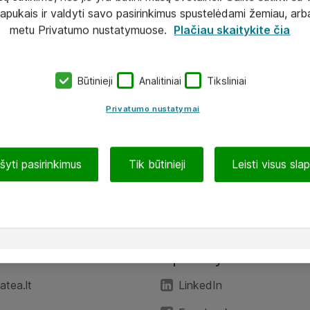
lapukais ir valdyti savo pasirinkimus spustelėdami žemiau, arb
metu Privatumo nustatymuose.
Plačiau skaitykite čia
Būtinieji
Analitiniai
Tiksliniai
Privatumo nustatymai
ašyti pasirinkimus
Tik būtinieji
Leisti visus sla
TEA“
Aplankykite mus
tea.lt
LinkedIn